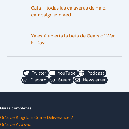
Guía – todas las calaveras de Halo:
campaign evolved
Ya está abierta la beta de Gears of War:
E-Day
Twitter
YouTube
Podcast
Discord
Steam
Newsletter
Guías completas
Guía de Kingdom Come Deliverance 2
Guía de Avowed