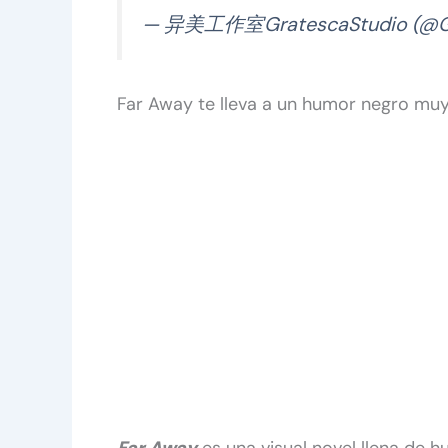
— 异美工作室GratescaStudio (@Gr
Far Away te lleva a un humor negro muy
Far Away
es una visual novel llena de 