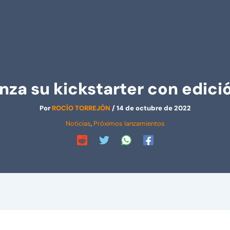
za su kickstarter con edición
Por
ROCÍO TORREJÓN
/
14 de octubre de 2022
Noticias
,
Próximos lanzamientos