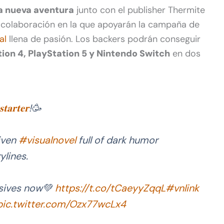
a nueva aventura
junto con el publisher Thermite
colaboración en la que apoyarán la campaña de
al
llena de pasión. Los backers podrán conseguir
ion 4, PlayStation 5 y Nintendo Switch
en dos
𝐭𝐚𝐫𝐭𝐞𝐫
!🥳
iven
#visualnovel
full of dark humor
ylines.
usives now💚
https://t.co/tCaeyyZqqL
#vnlink
pic.twitter.com/Ozx77wcLx4