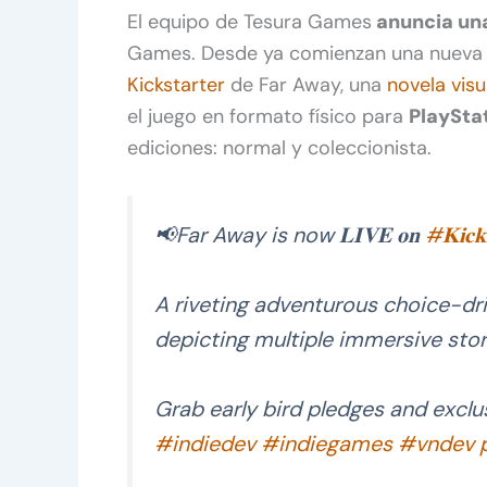
El equipo de Tesura Games
anuncia un
Games. Desde ya comienzan una nueva 
Kickstarter
de Far Away, una
novela visu
el juego en formato físico para
PlayStat
ediciones: normal y coleccionista.
📢Far Away is now 𝐋𝐈𝐕𝐄 𝐨𝐧
#𝐊𝐢𝐜𝐤𝐬
A riveting adventurous choice-dr
depicting multiple immersive stor
Grab early bird pledges and excl
#indiedev
#indiegames
#vndev