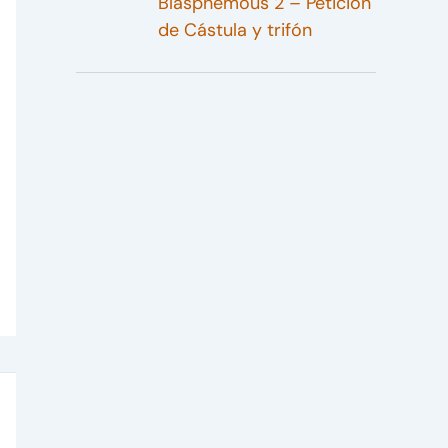
Blasphemous 2 – Petición
de Cástula y trifón