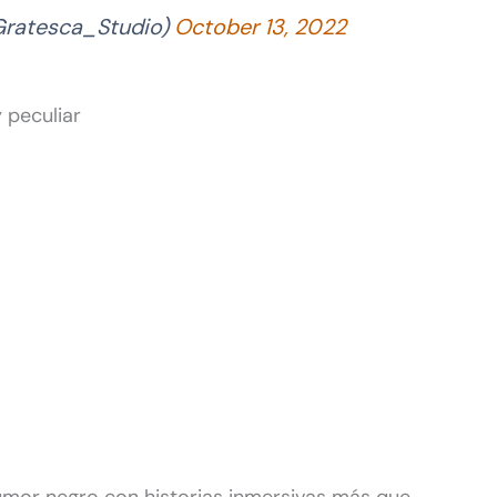
atesca_Studio)
October 13, 2022
 peculiar
humor negro con historias inmersivas más que