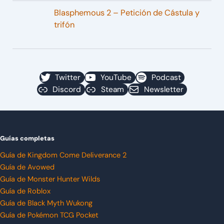
Blasphemous 2 – Petición de Cástula y
trifón
Twitter
YouTube
Podcast
Discord
Steam
Newsletter
Guías completas
Guía de Kingdom Come Deliverance 2
Guía de Avowed
Guía de Monster Hunter Wilds
Guía de Roblox
Guía de Black Myth Wukong
Guía de Pokémon TCG Pocket