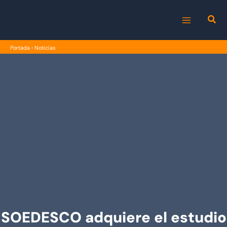
Ir
al
MAIN
contenido
Portada
›
Noticias
MENU
SOEDESCO adquiere el estudio