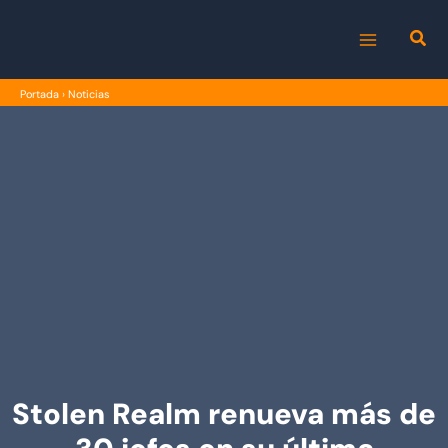
Ir
al
MAIN
contenido
Portada
›
Noticias
MENU
Stolen Realm renueva más de