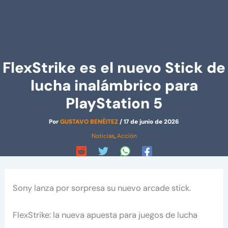
FlexStrike es el nuevo Stick de
lucha inalámbrico para
PlayStation 5
Por
GUSTAVO BENÉITEZ
/
17 de junio de 2026
Noticias
,
Acción
Sony lanza por sorpresa su nuevo arcade stick.
FlexStrike: la nueva apuesta para juegos de lucha