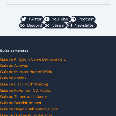
Twitter
YouTube
Podcast
Discord
Steam
Newsletter
Guías completas
Guía de Kingdom Come Deliverance 2
Guía de Avowed
Guía de Monster Hunter Wilds
Guía de Roblox
Guía de Black Myth Wukong
Guía de Pokémon TCG Pocket
Guía de Throne and Liberty
Guía de Genshin Impact
Guía de Dragon Ball Sparking Zero
Guía de Donkey Kong Bananza