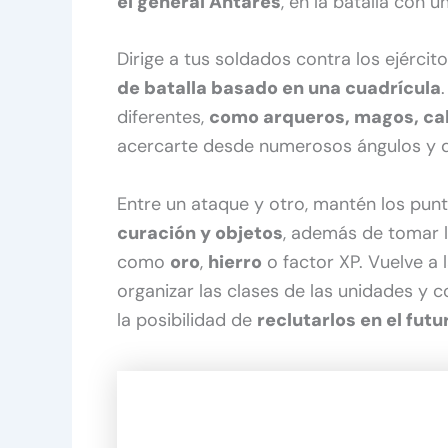
el general Antares
, en la batalla con 
Dirige a tus soldados contra los ejércit
de batalla basado en una cuadrícula
diferentes,
como arqueros, magos, cab
acercarte desde numerosos ángulos y d
Entre un ataque y otro, mantén los pun
curación y objetos
, además de tomar l
como
oro
,
hierro
o factor XP. Vuelve a 
organizar las clases de las unidades y 
la posibilidad de
reclutarlos en el futu