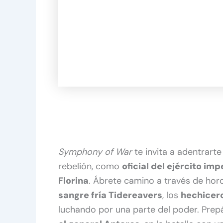
Symphony of War
te invita a adentrart
rebelión, como
oficial del ejército imp
Florina
. Ábrete camino a través de ho
sangre fría Tidereavers
, los
hechicer
luchando por una parte del poder. Prepár