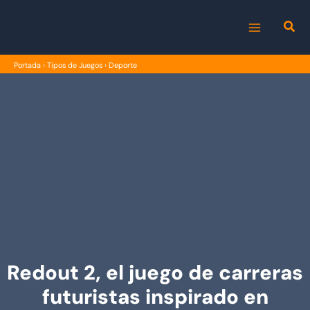
Ir
al
MAIN
contenido
Portada
›
Tipos de Juegos
›
Deporte
MENU
Redout 2, el juego de carreras
futuristas inspirado en