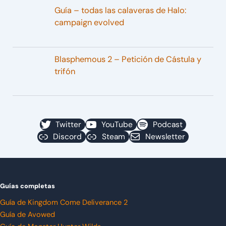
Guía – todas las calaveras de Halo:
campaign evolved
Blasphemous 2 – Petición de Cástula y
trifón
Twitter
YouTube
Podcast
Discord
Steam
Newsletter
Guías completas
Guía de Kingdom Come Deliverance 2
Guía de Avowed