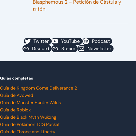
Blasphemous 2 – Petición de Cástula y
trifón
Twitter
YouTube
Podcast
Discord
Steam
Newsletter
Guías completas
Guía de Kingdom Come Deliverance 2
Guía de Avowed
Guía de Monster Hunter Wilds
Guía de Roblox
Guía de Black Myth Wukong
Guía de Pokémon TCG Pocket
Guía de Throne and Liberty