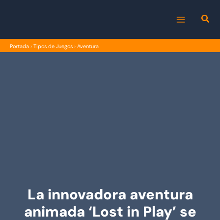
Ir
al
MAIN
contenido
Portada
›
Tipos de Juegos
›
Aventura
MENU
La innovadora aventura
animada ‘Lost in Play’ se