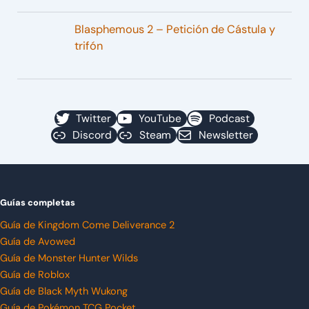
Blasphemous 2 – Petición de Cástula y
trifón
Twitter
YouTube
Podcast
Discord
Steam
Newsletter
Guías completas
Guía de Kingdom Come Deliverance 2
Guía de Avowed
Guía de Monster Hunter Wilds
Guía de Roblox
Guía de Black Myth Wukong
Guía de Pokémon TCG Pocket