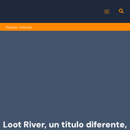
Ir
al
MAIN
contenido
Portada
›
Noticias
MENU
Loot River, un título diferente,