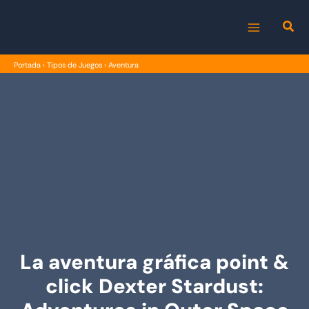
Ir
al
MAIN
contenido
Portada
›
Tipos de Juegos
›
Aventura
MENU
La aventura gráfica point &
click Dexter Stardust: