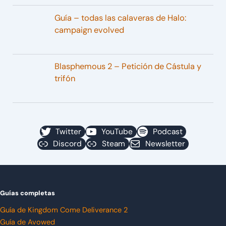
Guía – todas las calaveras de Halo:
campaign evolved
Blasphemous 2 – Petición de Cástula y
trifón
Twitter
YouTube
Podcast
Discord
Steam
Newsletter
Guías completas
Guía de Kingdom Come Deliverance 2
Guía de Avowed