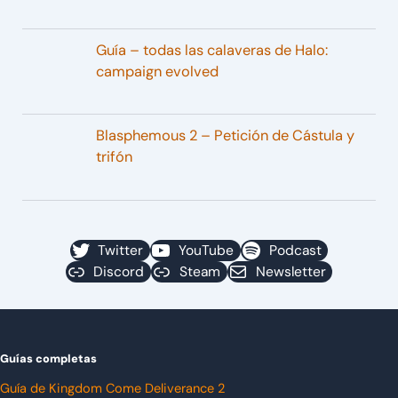
Guía – todas las calaveras de Halo:
campaign evolved
Blasphemous 2 – Petición de Cástula y
trifón
Twitter
YouTube
Podcast
Discord
Steam
Newsletter
Guías completas
Guía de Kingdom Come Deliverance 2