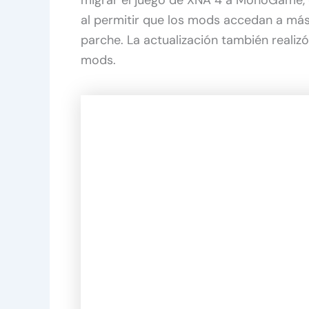
migrar el juego de XNA 4 a MonoGame, e
al permitir que los mods accedan a má
parche. La actualización también realiz
mods.