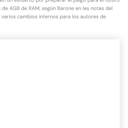
n un esfuerzo por preparar el juego para el futuro
s de 4GB de RAM, según Barone en las notas del
ó varios cambios internos para los autores de