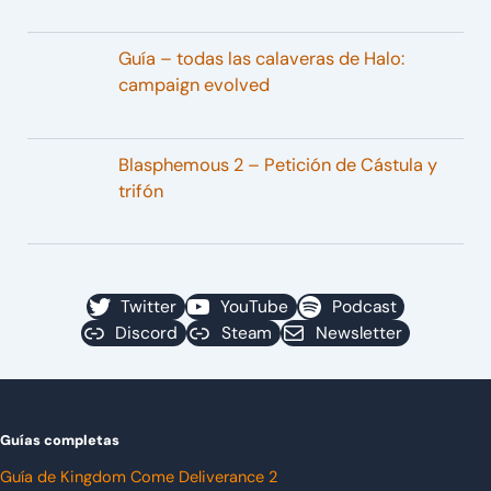
Guía – todas las calaveras de Halo:
campaign evolved
Blasphemous 2 – Petición de Cástula y
trifón
Twitter
YouTube
Podcast
Discord
Steam
Newsletter
Guías completas
Guía de Kingdom Come Deliverance 2