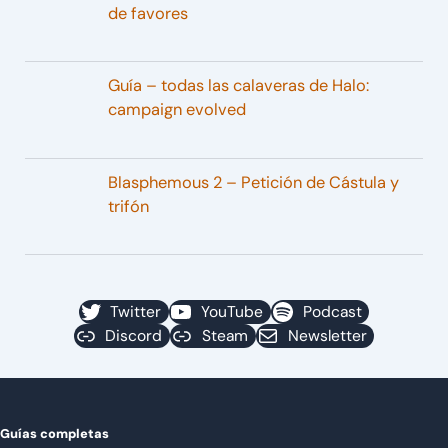
de favores
Guía – todas las calaveras de Halo:
campaign evolved
Blasphemous 2 – Petición de Cástula y
trifón
Twitter
YouTube
Podcast
Discord
Steam
Newsletter
Guías completas