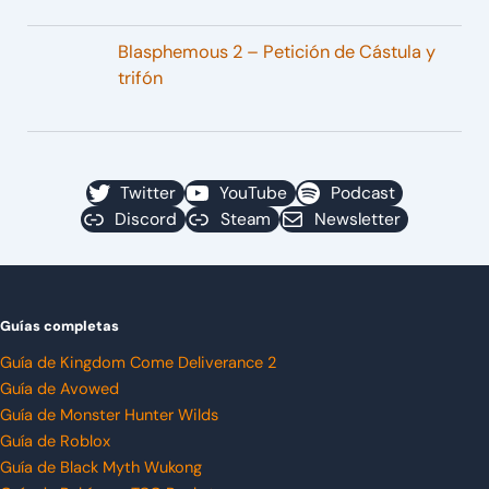
Blasphemous 2 – Petición de Cástula y
trifón
Twitter
YouTube
Podcast
Discord
Steam
Newsletter
Guías completas
Guía de Kingdom Come Deliverance 2
Guía de Avowed
Guía de Monster Hunter Wilds
Guía de Roblox
Guía de Black Myth Wukong