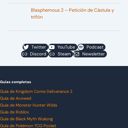
Blasphemous 2 – Petición de Cástula y
trifón
Twitter
YouTube
Podcast
Discord
Steam
Newsletter
Guías completas
Guía de Kingdom Come Deliverance 2
Guía de Avowed
Guía de Monster Hunter Wilds
Guía de Roblox
Guía de Black Myth Wukong
Guía de Pokémon TCG Pocket