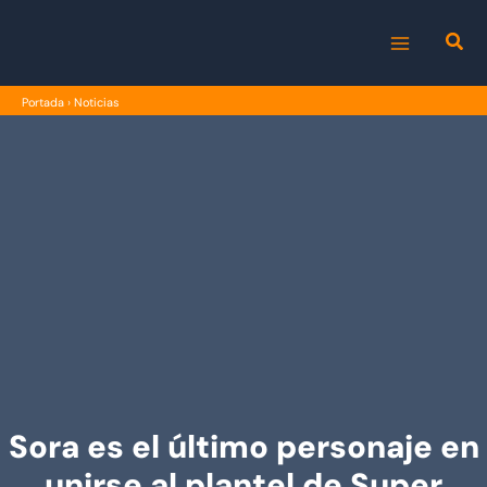
Ir
al
MAIN
contenido
Portada
›
Noticias
MENU
Sora es el último personaje en
unirse al plantel de Super