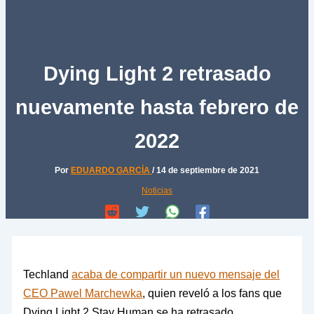
Dying Light 2 retrasado
nuevamente hasta febrero de
2022
Por
EDUARDO GARCÍA
/
14 de septiembre de 2021
Noticias
Techland
acaba de compartir un nuevo mensaje del
CEO Pawel Marchewka
, quien reveló a los fans que
Dying Light 2 Stay Human se ha retrasado