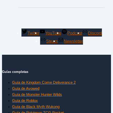
Twitter
YouTube
Podcast
Discord
Steam
Newsletter
Guías completas
Guía de Kingdom Come Deliverance 2
Guía de Avowed
Guía de Monster Hunter Wilds
Guía de Roblox
Guía de Black Myth Wukong
Guía de Pokémon TCG Pocket