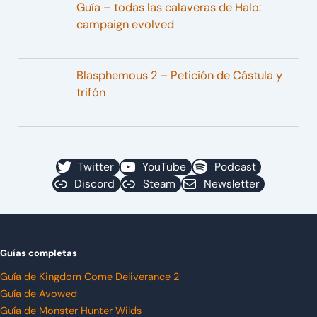
Guía – todas las calaveras de Halo:
campaign evolved
Blasphemous 2 – Petición de Cástula y
trifón
Twitter
YouTube
Podcast
Discord
Steam
Newsletter
Guías completas
Guía de Kingdom Come Deliverance 2
Guía de Avowed
Guía de Monster Hunter Wilds