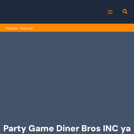
Ir
al
MAIN
contenido
Portada
›
Noticias
MENU
Party Game Diner Bros INC ya