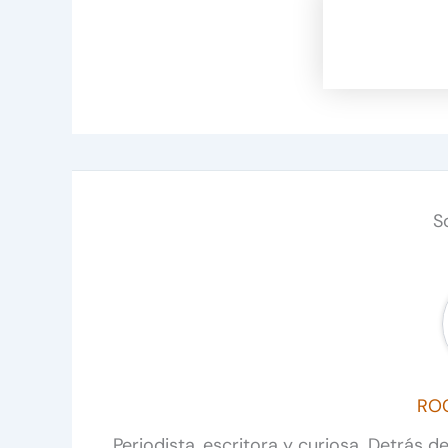
S
RO
Periodista, escritora y curiosa. Detrás 