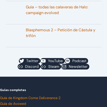
Guía – todas las calaveras de Halo:
campaign evolved
Blasphemous 2 – Petición de Cástula y
trifón
Twitter
YouTube
Podcast
Discord
Steam
Newsletter
Guías completas
Guía de Kingdom Come Deliverance 2
Guía de Avowed