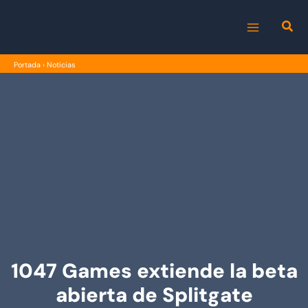
Ir
al
MAIN
contenido
Portada
›
Noticias
MENU
1047 Games extiende la beta
abierta de Splitgate