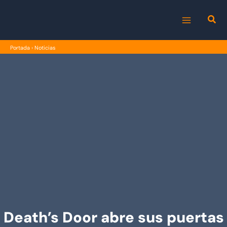
Ir
al
MAIN
contenido
Portada
›
Noticias
MENU
Death’s Door abre sus puertas