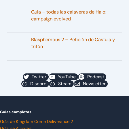
Guía – todas las calaveras de Halo:
campaign evolved
Blasphemous 2 – Petición de Cástula y
trifón
Twitter
YouTube
Podcast
Discord
Steam
Newsletter
Guías completas
Guía de Kingdom Come Deliverance 2
Guía de Avowed