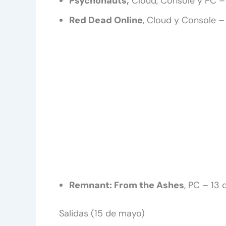
Psychonauts,
Cloud, Console y PC –
Red Dead Online
, Cloud y Console 
Remnant: From the Ashes
, PC – 13
Salidas (15 de mayo)