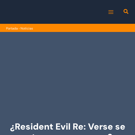
Ir
al
MAIN
contenido
Portada
›
Noticias
MENU
¿Resident Evil Re: Verse se