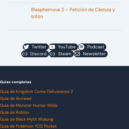
Blasphemous 2 – Petición de Cástula y
trifón
Twitter
YouTube
Podcast
Discord
Steam
Newsletter
Guías completas
Guía de Kingdom Come Deliverance 2
Guía de Avowed
Guía de Monster Hunter Wilds
Guía de Roblox
Guía de Black Myth Wukong
Guía de Pokémon TCG Pocket