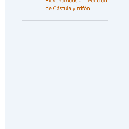
Blasphemous 2 – Petición
de Cástula y trifón