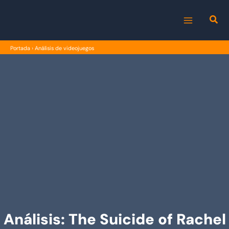
Ir
al
MAIN
contenido
Portada
›
Análisis de videojuegos
MENU
Análisis: The Suicide of Rachel