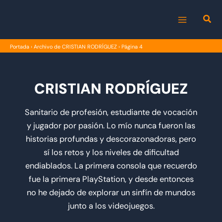
Ir
al
MAIN
contenido
Portada
›
Archivo de CRISTIAN RODRÍGUEZ
›
Página 4
MENU
CRISTIAN RODRÍGUEZ
Sanitario de profesión, estudiante de vocación
y jugador por pasión. Lo mío nunca fueron las
historias profundas y descorazonadoras, pero
sí los retos y los niveles de dificultad
endiablados. La primera consola que recuerdo
fue la primera PlayStation, y desde entonces
no he dejado de explorar un sinfín de mundos
junto a los videojuegos.