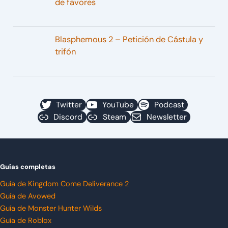
de favores
Blasphemous 2 – Petición de Cástula y
trifón
Twitter
YouTube
Podcast
Discord
Steam
Newsletter
Guías completas
Guía de Kingdom Come Deliverance 2
Guía de Avowed
Guía de Monster Hunter Wilds
Guía de Roblox