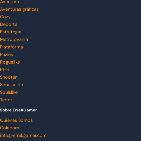
Aventura
Aventuras gráficas
Cozy
Deporte
Estrategia
Metroidvania
Plataforma
Puzles
Roguelike
RPG
Shooter
Simulación
Soulslike
Terror
Sobre ErreKGamer
Quiénes Somos
Colabora
info@errekgamer.com