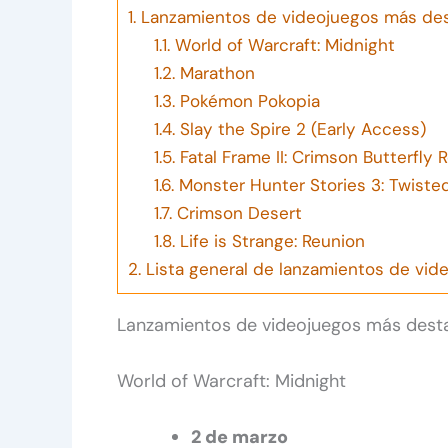
1.
Lanzamientos de videojuegos más de
1.1.
World of Warcraft: Midnight
1.2.
Marathon
1.3.
Pokémon Pokopia
1.4.
Slay the Spire 2 (Early Access)
1.5.
Fatal Frame II: Crimson Butterfly
1.6.
Monster Hunter Stories 3: Twisted
1.7.
Crimson Desert
1.8.
Life is Strange: Reunion
2.
Lista general de lanzamientos de vid
Lanzamientos de videojuegos más des
World of Warcraft: Midnight
2 de marzo