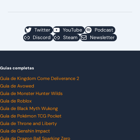
Twitter
YouTube
Podcast
Discord
Steam
Newsletter
Guías completas
Guía de Kingdom Come Deliverance 2
Guía de Avowed
Guía de Monster Hunter Wilds
Guía de Roblox
Guía de Black Myth Wukong
Guía de Pokémon TCG Pocket
Guía de Throne and Liberty
Guía de Genshin Impact
Guía de Dragon Ball Sparking Zero