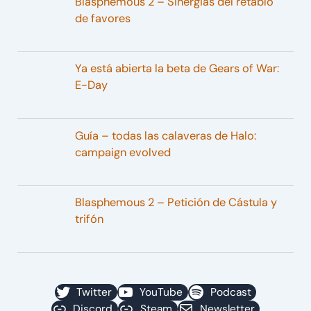
Blasphemous 2 – Sinergias del retablo
de favores
Ya está abierta la beta de Gears of War:
E-Day
Guía – todas las calaveras de Halo:
campaign evolved
Blasphemous 2 – Petición de Cástula y
trifón
Twitter
YouTube
Podcast
Discord
Steam
Newsletter