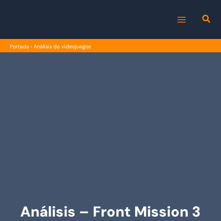
Ir
al
MAIN
contenido
Portada
›
Análisis de videojuegos
MENU
Análisis – Front Mission 3