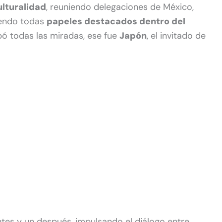
ulturalidad
, reuniendo delegaciones de México,
niendo todas
papeles destacados dentro del
bó todas las miradas, ese fue
Japón
, el invitado de
ntes y un después, impulsando el diálogo entre