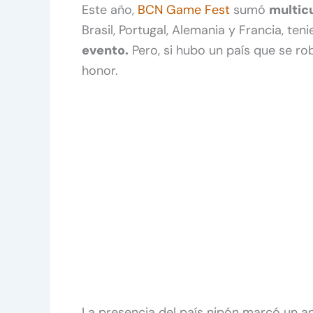
Este año,
BCN Game Fest
sumó
multic
Brasil, Portugal, Alemania y Francia, te
evento.
Pero, si hubo un país que se ro
honor.
La presencia del país nipón marcó un a