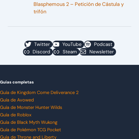
Blasphemous 2 – Petición de Cástula y
trifón
Twitter
YouTube
Podcast
Discord
Steam
Newsletter
Guías completas
Guía de Kingdom Come Deliverance 2
Guía de Avowed
Guía de Monster Hunter Wilds
Guía de Roblox
Guía de Black Myth Wukong
Guía de Pokémon TCG Pocket
Guía de Throne and Liberty