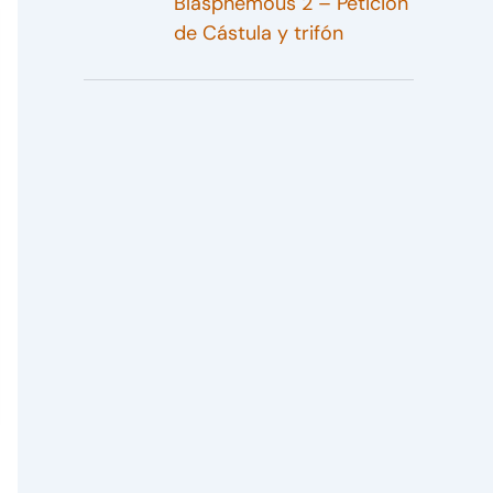
Blasphemous 2 – Petición
de Cástula y trifón