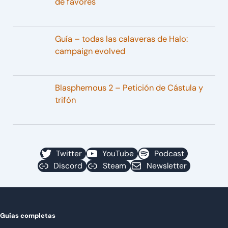
de favores
Guía – todas las calaveras de Halo:
campaign evolved
Blasphemous 2 – Petición de Cástula y
trifón
Twitter
YouTube
Podcast
Discord
Steam
Newsletter
Guías completas