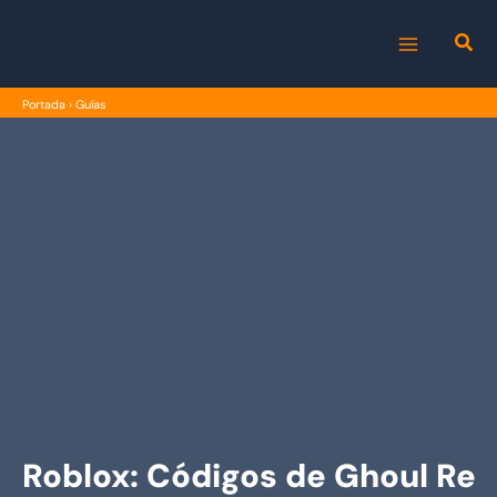
Ir
al
MAIN
contenido
Portada
›
Guías
MENU
Roblox: Códigos de Ghoul Re