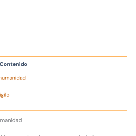
Contenido
a humanidad
gilo
humanidad