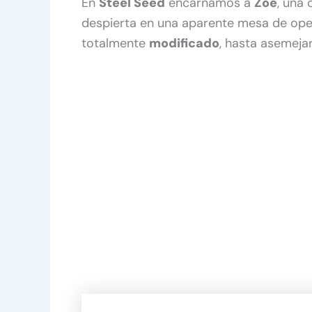
En
Steel Seed
encarnamos a
Zoe
, una
despierta en una aparente mesa de op
totalmente
modificado
, hasta asemeja