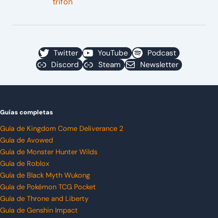
trifón
Twitter
YouTube
Podcast
Discord
Steam
Newsletter
Guías completas
Guía de Kingdom Come Deliverance 2
Guía de Avowed
Guía de Monster Hunter Wilds
Guía de Roblox
Guía de Black Myth Wukong
Guía de Pokémon TCG Pocket
Guía de Throne and Liberty
Guía de Genshin Impact