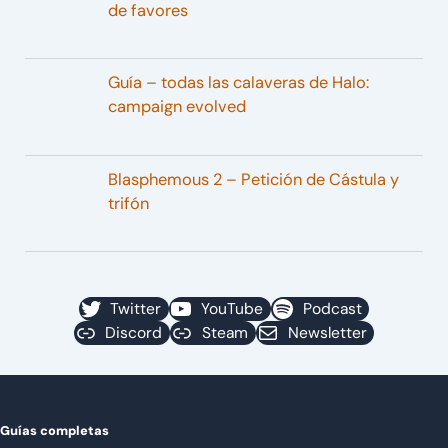
de favores
Guía – todas las calaveras de Halo:
campaign evolved
Blasphemous 2 – Petición de Cástula y
trifón
Twitter
YouTube
Podcast
Discord
Steam
Newsletter
Guías completas