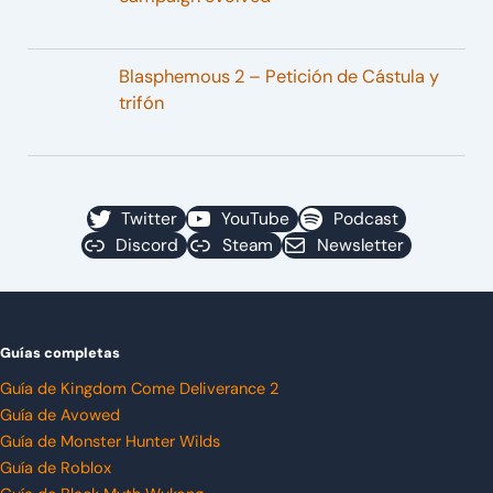
Blasphemous 2 – Petición de Cástula y
trifón
Twitter
YouTube
Podcast
Discord
Steam
Newsletter
Guías completas
Guía de Kingdom Come Deliverance 2
Guía de Avowed
Guía de Monster Hunter Wilds
Guía de Roblox