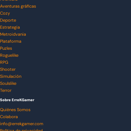
Aventuras gráficas
Cozy
Deporte
Estrategia
Metroidvania
Plataforma
Puzles
Roguelike
RPG
Shooter
Simulación
Soulslike
Terror
Sobre ErreKGamer
Quiénes Somos
Colabora
info@errekgamer.com
Política de privacidad