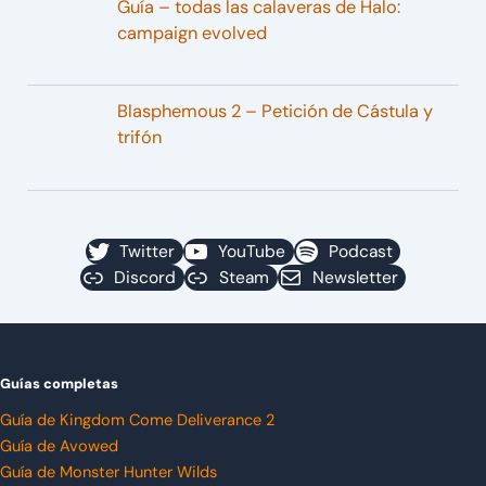
Guía – todas las calaveras de Halo:
campaign evolved
Blasphemous 2 – Petición de Cástula y
trifón
Twitter
YouTube
Podcast
Discord
Steam
Newsletter
Guías completas
Guía de Kingdom Come Deliverance 2
Guía de Avowed
Guía de Monster Hunter Wilds