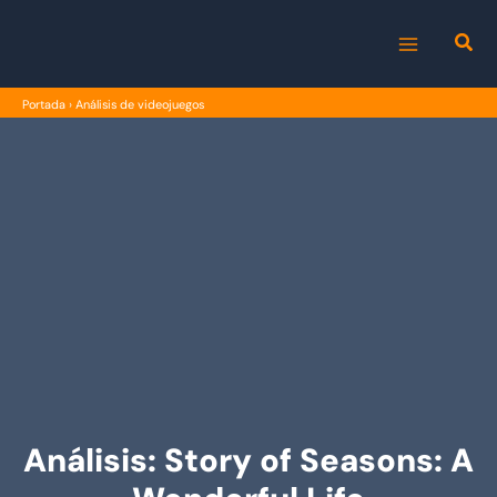
Ir
al
MAIN
contenido
Portada
›
Análisis de videojuegos
MENU
Análisis: Story of Seasons: A