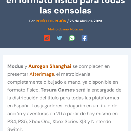
en formato físico para todas
las consolas
Por
ROCÍO TORREJÓN
/
25 de abril de 2023
Metroidvania
,
Noticias
Modus
y
Aurogon Shanghai
se complacen en
presentar
Afterimage
, el metroidvania
completamente dibujado a mano, ya disponible en
formato físico.
Tesura Games
será la encargada de
la distribución del título para todas las plataformas
en España. Los jugadores indagarán en un título de
acción y aventuras en 2D a partir de hoy mismo en
PS4, PS5, Xbox One, Xbox Series X|S y Nintendo
Switch.