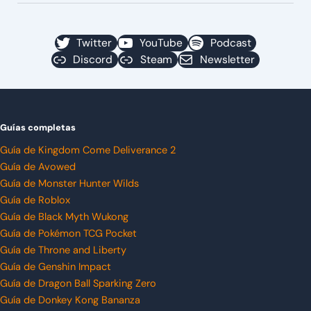
Twitter
YouTube
Podcast
Discord
Steam
Newsletter
Guías completas
Guía de Kingdom Come Deliverance 2
Guía de Avowed
Guía de Monster Hunter Wilds
Guía de Roblox
Guía de Black Myth Wukong
Guía de Pokémon TCG Pocket
Guía de Throne and Liberty
Guía de Genshin Impact
Guía de Dragon Ball Sparking Zero
Guía de Donkey Kong Bananza