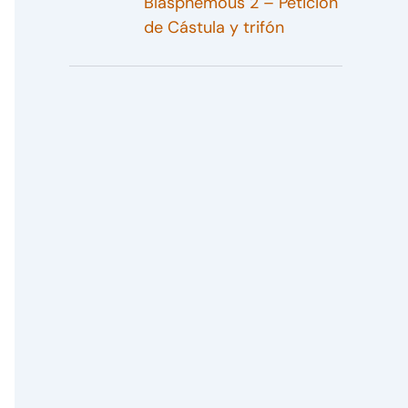
Blasphemous 2 – Petición
de Cástula y trifón