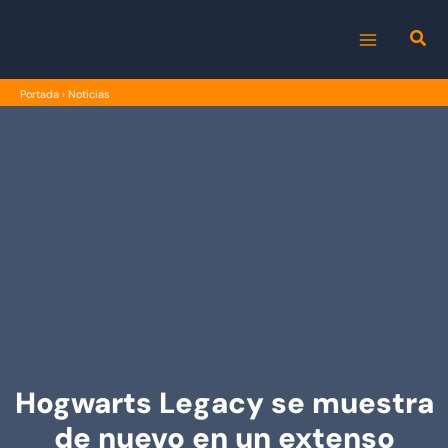
Ir
al
MAIN
contenido
Portada
›
Noticias
MENU
Hogwarts Legacy se muestra
de nuevo en un extenso