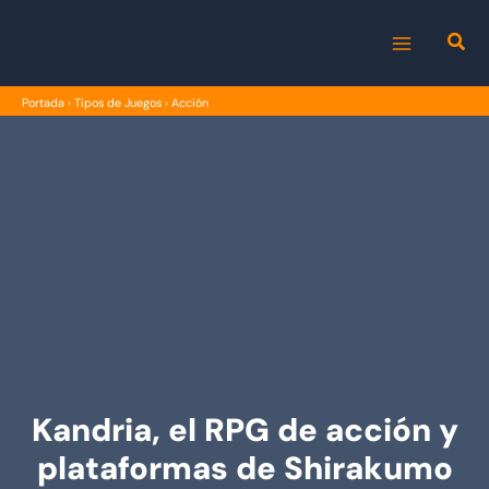
Ir
al
MAIN
contenido
Portada
›
Tipos de Juegos
›
Acción
MENU
Kandria, el RPG de acción y
plataformas de Shirakumo