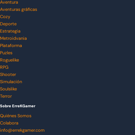
Aventura
Aventuras gráficas
Cozy
Deporte
Estrategia
Metroidvania
Plataforma
Puzles
Roguelike
RPG
Shooter
Simulación
Soulslike
Terror
Sobre ErreKGamer
Quiénes Somos
Colabora
info@errekgamer.com