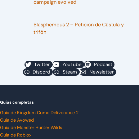
campaign evolved
Blasphemous 2 – Petición de Cástula y
trifón
Twitter
YouTube
Podcast
Discord
Steam
Newsletter
Guías completas
Guía de Kingdom Come Deliverance 2
Guía de Avowed
Guía de Monster Hunter Wilds
Guía de Roblox