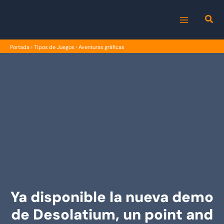
Ir
al
MAIN
contenido
Portada
›
Tipos de Juegos
›
Aventuras gráficas
MENU
Ya disponible la nueva demo
de Desolatium, un point and