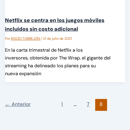
Netflix se centra en los juegos móviles
incluidos sin costo adicional
Por
ROCÍO TORREJÓN
/
21 de julio de 2021
En la carta trimestral de Netflix a los
inversores, obtenida por The Wrap, el gigante del
streaming ha delineado los planes para su
nueva expansión
←
Anterior
1
…
7
8