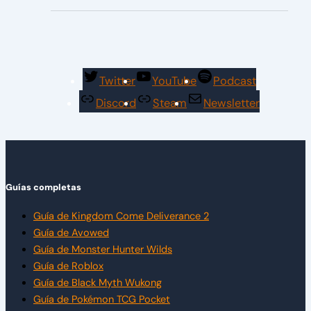
Twitter
YouTube
Podcast
Discord
Steam
Newsletter
Guías completas
Guía de Kingdom Come Deliverance 2
Guía de Avowed
Guía de Monster Hunter Wilds
Guía de Roblox
Guía de Black Myth Wukong
Guía de Pokémon TCG Pocket