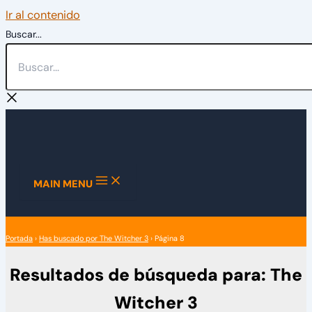
Ir al contenido
Buscar...
MAIN MENU
Portada
›
Has buscado por The Witcher 3
›
Página 8
Resultados de búsqueda para:
The
Witcher 3