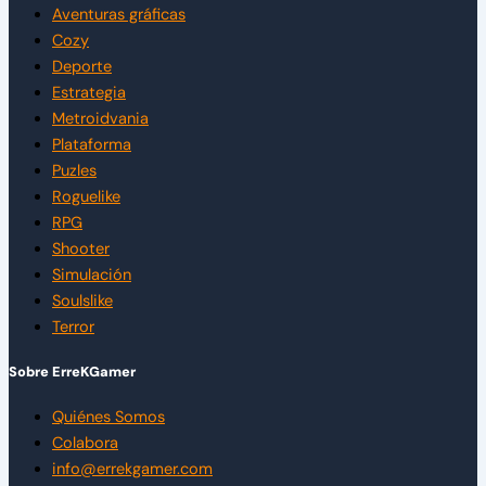
Aventuras gráficas
Cozy
Deporte
Estrategia
Metroidvania
Plataforma
Puzles
Roguelike
RPG
Shooter
Simulación
Soulslike
Terror
Sobre ErreKGamer
Quiénes Somos
Colabora
info@errekgamer.com