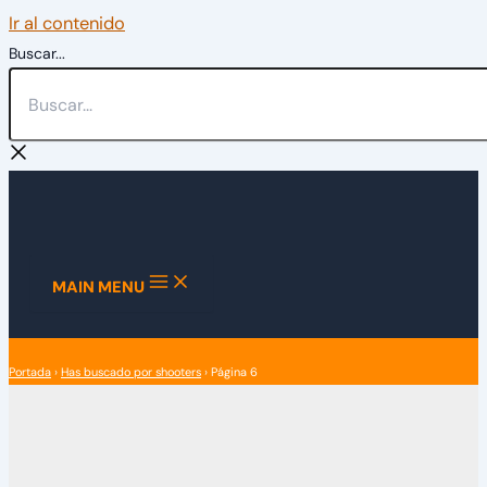
Ir al contenido
Buscar...
MAIN MENU
Portada
›
Has buscado por shooters
›
Página 6